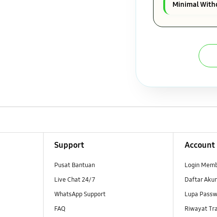
Minimal With
Support
Account
Pusat Bantuan
Login Mem
Live Chat 24/7
Daftar Aku
WhatsApp Support
Lupa Passw
FAQ
Riwayat Tr