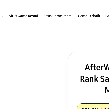
aik
Situs Game Resmi
Situs Game Resmi
Game Terbaik
G
AfterW
Rank Sa
M