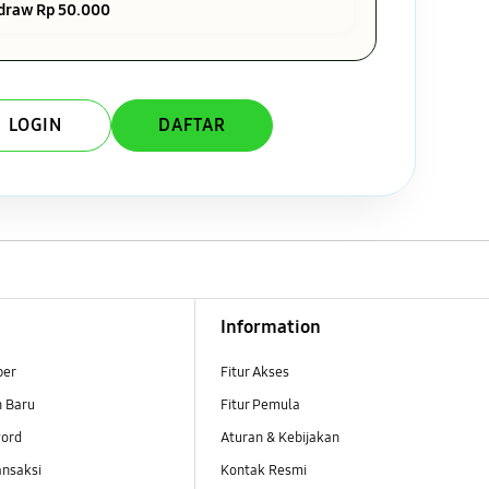
draw Rp 50.000
LOGIN
DAFTAR
Information
ber
Fitur Akses
n Baru
Fitur Pemula
ord
Aturan & Kebijakan
ansaksi
Kontak Resmi