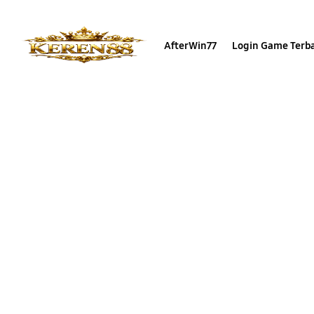
Skip
to
content
AfterWin77
Login Game Terb