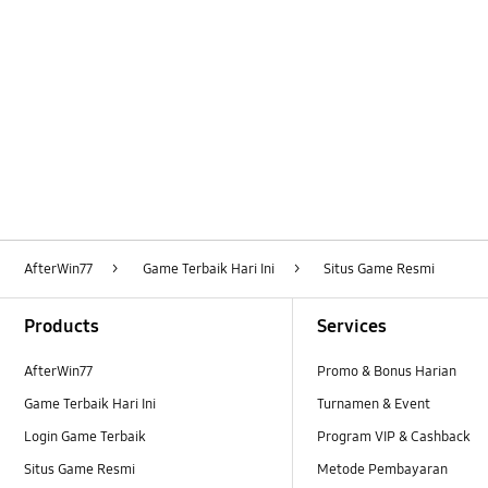
Layer Popup Close
AfterWin77
>
Game Terbaik Hari Ini
>
Situs Game Resmi
Footer Navigation
Products
Services
AfterWin77
Promo & Bonus Harian
Game Terbaik Hari Ini
Turnamen & Event
Login Game Terbaik
Program VIP & Cashback
Situs Game Resmi
Metode Pembayaran