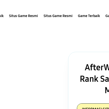
aik
Situs Game Resmi
Situs Game Resmi
Game Terbaik
G
AfterW
Rank Sa
M