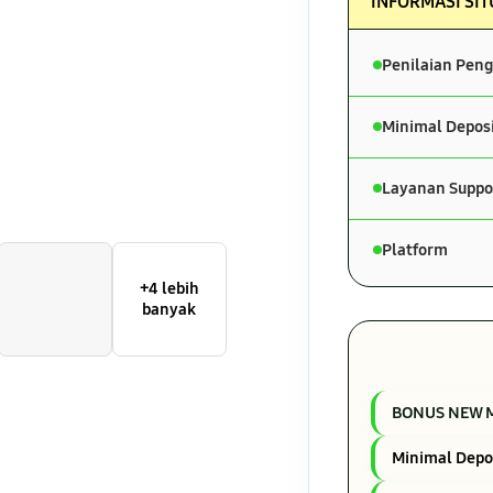
INFORMASI SIT
Penilaian Pen
Minimal Depos
Layanan Suppo
Platform
+4 lebih
banyak
BONUS NEW 
Minimal Depos