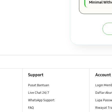
Minimal With
Support
Account
Pusat Bantuan
Login Mem
Live Chat 24/7
Daftar Aku
WhatsApp Support
Lupa Passw
FAQ
Riwayat Tr