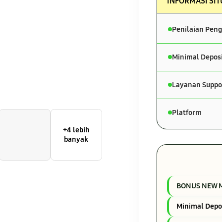
INFORMASI SIT
Penilaian Pen
Minimal Depos
Layanan Suppo
Platform
+4 lebih
banyak
BONUS NEW 
Minimal Depos