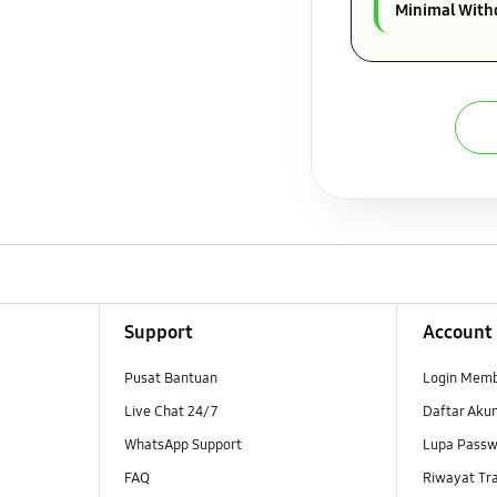
Minimal With
Support
Account
Pusat Bantuan
Login Mem
Live Chat 24/7
Daftar Aku
WhatsApp Support
Lupa Passw
FAQ
Riwayat Tr