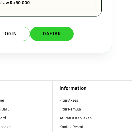
draw Rp 50.000
LOGIN
DAFTAR
Information
ber
Fitur Akses
n Baru
Fitur Pemula
ord
Aturan & Kebijakan
ansaksi
Kontak Resmi